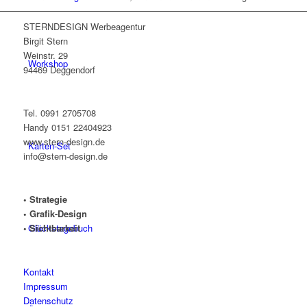
STERNDESIGN Werbeagentur
Birgit Stern
Weinstr. 29
Workshop
94469 Deggendorf
Tel. 0991 2705708
Handy 0151 22404923
www.stern-design.de
Karten-Set
info@stern-design.de
• Strategie
• Grafik-Design
Glückstagebuch
• Sichtbarkeit
Kontakt
Impressum
Datenschutz