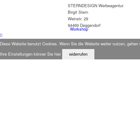
STERNDESIGN Werbeagentur
Birgit Stern
Weinstr. 29
94469 Deggendorf
Workshop
Diese Website benutzt Cookies. Wenn Sie die Website weiter nutzen, gehen 
Ihre Einstellungen könner Sie hier
widerrufen
Karten-Set
Glückstagebuch