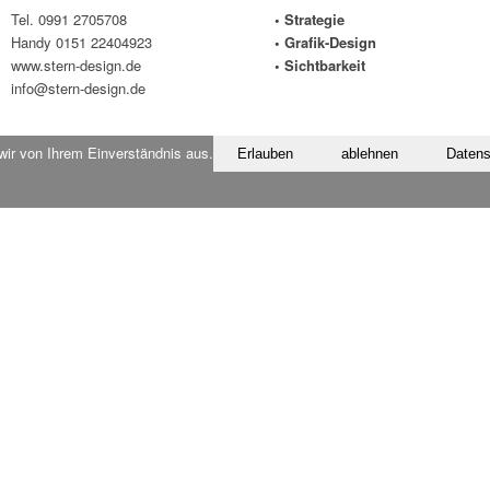
Tel. 0991 2705708
• Strategie
Handy 0151 22404923
• Grafik-Design
www.stern-design.de
• Sichtbarkeit
info@stern-design.de
wir von Ihrem Einverständnis aus.
Erlauben
ablehnen
Datens