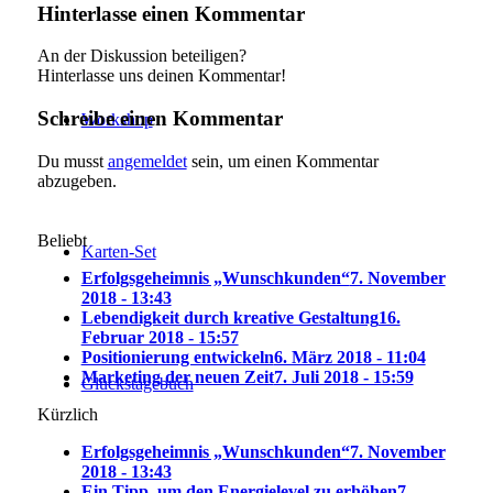
Hinterlasse einen Kommentar
An der Diskussion beteiligen?
Hinterlasse uns deinen Kommentar!
Schreibe einen Kommentar
Workshop
Du musst
angemeldet
sein, um einen Kommentar
abzugeben.
Beliebt
Karten-Set
Erfolgsgeheimnis „Wunschkunden“
7. November
2018 - 13:43
Lebendigkeit durch kreative Gestaltung
16.
Februar 2018 - 15:57
Positionierung entwickeln
6. März 2018 - 11:04
Marketing der neuen Zeit
7. Juli 2018 - 15:59
Glückstagebuch
Kürzlich
Erfolgsgeheimnis „Wunschkunden“
7. November
2018 - 13:43
Ein Tipp, um den Energielevel zu erhöhen
7.