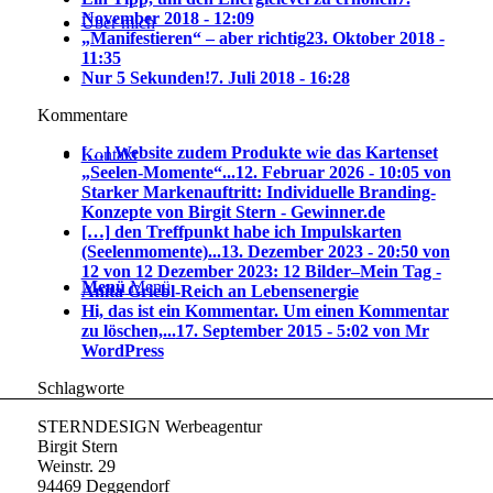
November 2018 - 12:09
Über mich
„Manifestieren“ – aber richtig
23. Oktober 2018 -
11:35
Nur 5 Sekunden!
7. Juli 2018 - 16:28
Kommentare
[…] Website zudem Produkte wie das Kartenset
Kontakt
„Seelen-Momente“...
12. Februar 2026 - 10:05 von
Starker Markenauftritt: Individuelle Branding-
Konzepte von Birgit Stern - Gewinner.de
[…] den Treffpunkt habe ich Impulskarten
(Seelenmomente)...
13. Dezember 2023 - 20:50 von
12 von 12 Dezember 2023: 12 Bilder–Mein Tag -
Menü
Menü
Anita Griebl-Reich an Lebensenergie
Hi, das ist ein Kommentar. Um einen Kommentar
zu löschen,...
17. September 2015 - 5:02 von Mr
WordPress
Schlagworte
STERNDESIGN Werbeagentur
Birgit Stern
Weinstr. 29
94469 Deggendorf