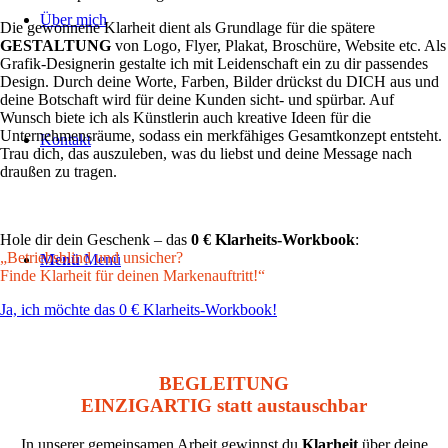
Über mich
Die gewonnene Klarheit dient als Grundlage für die spätere
GESTALTUNG
von Logo, Flyer, Plakat, Broschüre, Website etc. Als
Grafik-Designerin gestalte ich mit Leidenschaft ein zu dir passendes
Design. Durch deine Worte, Farben, Bilder drückst du DICH aus und
deine Botschaft wird für deine Kunden sicht- und spürbar. Auf
Wunsch biete ich als Künstlerin auch kreative Ideen für die
Unternehmensräume, sodass ein merkfähiges Gesamtkonzept entsteht.
Kontakt
Trau dich, das auszuleben, was du liebst und deine Message nach
draußen zu tragen.
Hole dir dein Geschenk – das
0 € Klarheits-Workbook
:
„Betriebsblind und unsicher?
Menü
Menü
Finde Klarheit für deinen Markenauftritt!“
Ja, ich möchte das 0 € Klarheits-Workbook!
BEGLEITUNG
EINZIGARTIG
statt austauschbar
In unserer gemeinsamen Arbeit gewinnst du
Klarheit
über deine