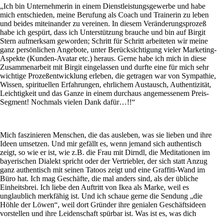
„Ich bin Unternehmerin in einem Dienstleistungsgewerbe und habe
mich entschieden, meine Berufung als Coach und Trainerin zu leben
und beides miteinander zu vereinen. In diesem Veränderungsprozeß
habe ich gespürt, dass ich Unterstützung brauche und bin auf Birgit
Stern aufmerksam geworden; Schritt für Schritt arbeiteten wir meine
ganz persönlichen Angebote, unter Berücksichtigung vieler Marketing-
Aspekte (Kunden-Avatar etc.) heraus. Gerne habe ich mich in diese
Zusammenarbeit mit Birgit eingelassen und durfte eine für mich sehr
wichtige Prozeßentwicklung erleben, die getragen war von Sympathie,
Wissen, spirituellen Erfahrungen, ehrlichem Austausch, Authentizität,
Leichtigkeit und das Ganze in einem durchaus angemessenem Preis-
Segment! Nochmals vielen Dank dafür…!!“
Mich faszinieren Menschen, die das ausleben, was sie lieben und ihre
Ideen umsetzen. Und mir gefällt es, wenn jemand sich authentisch
zeigt, so wie er ist, wie z.B. die Frau mit Dirndl, die Meditationen im
bayerischen Dialekt spricht oder der Vertriebler, der sich statt Anzug
ganz authentisch mit seinen Tatoos zeigt und eine Graffiti-Wand im
Büro hat. Ich mag Geschäfte, die mal anders sind, als der übliche
Einheitsbrei. Ich liebe den Auftritt von Ikea als Marke, weil es
unglaublich merkfähig ist. Und ich schaue gerne die Sendung „die
Höhle der Löwen“, weil dort Gründer ihre genialen Geschäftsideen
vorstellen und ihre Leidenschaft spürbar ist. Was ist es, was dich