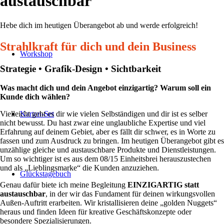
austauschbar
Hebe dich im heutigen Überangebot ab und werde erfolgreich!
Strahlkraft für dich und dein Business
Workshop
Strategie • Grafik-Design • Sichtbarkeit
Was macht dich und dein Angebot einzigartig? Warum soll ein
Kunde dich wählen?
Karten-Set
Vielleicht geht es dir wie vielen Selbständigen und dir ist es selber
nicht bewusst. Du hast zwar eine unglaubliche Expertise und viel
Erfahrung auf deinem Gebiet, aber es fällt dir schwer, es in Worte zu
fassen und zum Ausdruck zu bringen. Im heutigen Überangebot gibt es
unzählige gleiche und austauschbare Produkte und Dienstleistungen.
Um so wichtiger ist es aus dem 08/15 Einheitsbrei herauszustechen
und als „Lieblingsmarke“ die Kunden anzuziehen.
Glückstagebuch
Genau dafür biete ich meine Begleitung
EINZIGARTIG
statt
austauschbar
, in der wir das Fundament für deinen wirkungsvollen
Außen-Auftritt erarbeiten. Wir kristallisieren deine „golden Nuggets“
heraus und finden Ideen für kreative Geschäftskonzepte oder
besondere Spezialisierungen.