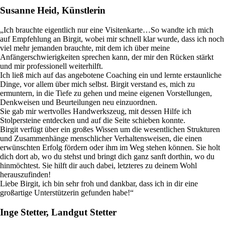
Susanne Heid, Künstlerin
„Ich brauchte eigentlich nur eine Visitenkarte…So wandte ich mich
auf Empfehlung an Birgit, wobei mir schnell klar wurde, dass ich noch
viel mehr jemanden brauchte, mit dem ich über meine
Anfängerschwierigkeiten sprechen kann, der mir den Rücken stärkt
und mir professionell weiterhilft.
Ich ließ mich auf das angebotene Coaching ein und lernte erstaunliche
Dinge, vor allem über mich selbst. Birgit verstand es, mich zu
ermuntern, in die Tiefe zu gehen und meine eigenen Vorstellungen,
Denkweisen und Beurteilungen neu einzuordnen.
Sie gab mir wertvolles Handwerkszeug, mit dessen Hilfe ich
Stolpersteine entdecken und auf die Seite schieben konnte.
Birgit verfügt über ein großes Wissen um die wesentlichen Strukturen
und Zusammenhänge menschlicher Verhaltensweisen, die einen
erwünschten Erfolg fördern oder ihm im Weg stehen können. Sie holt
dich dort ab, wo du stehst und bringt dich ganz sanft dorthin, wo du
hinmöchtest. Sie hilft dir auch dabei, letzteres zu deinem Wohl
herauszufinden!
Liebe Birgit, ich bin sehr froh und dankbar, dass ich in dir eine
großartige Unterstützerin gefunden habe!“
Inge Stetter, Landgut Stetter