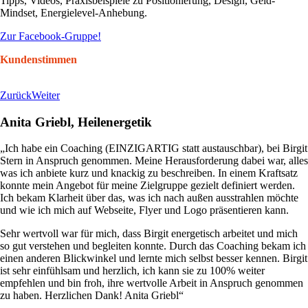
Tipps, Videos, Praxisbeispiele zu Positionierung, Design, Geld-
Mindset, Energielevel-Anhebung.
Zur Facebook-Gruppe!
Kundenstimmen
Zurück
Weiter
Anita Griebl, Heilenergetik
„Ich habe ein Coaching (EINZIGARTIG statt austauschbar), bei Birgit
Stern in Anspruch genommen. Meine Herausforderung dabei war, alles
was ich anbiete kurz und knackig zu beschreiben. In einem Kraftsatz
konnte mein Angebot für meine Zielgruppe gezielt definiert werden.
Ich bekam Klarheit über das, was ich nach außen ausstrahlen möchte
und wie ich mich auf Webseite, Flyer und Logo präsentieren kann.
Sehr wertvoll war für mich, dass Birgit energetisch arbeitet und mich
so gut verstehen und begleiten konnte. Durch das Coaching bekam ich
einen anderen Blickwinkel und lernte mich selbst besser kennen. Birgit
ist sehr einfühlsam und herzlich, ich kann sie zu 100% weiter
empfehlen und bin froh, ihre wertvolle Arbeit in Anspruch genommen
zu haben. Herzlichen Dank! Anita Griebl“