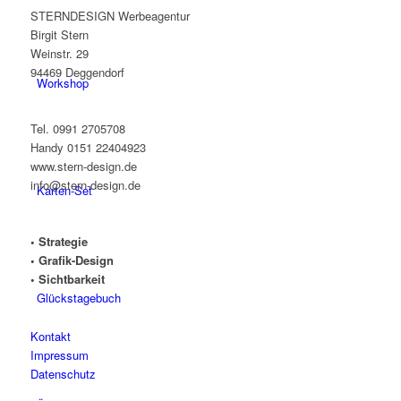
STERNDESIGN Werbeagentur
Birgit Stern
Weinstr. 29
94469 Deggendorf
Workshop
Tel. 0991 2705708
Handy 0151 22404923
www.stern-design.de
info@stern-design.de
Karten-Set
• Strategie
• Grafik-Design
• Sichtbarkeit
Glückstagebuch
Kontakt
Impressum
Datenschutz