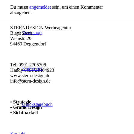
Du musst
angemeldet
sein, um einen Kommentar
abzugeben.
STERNDESIGN Werbeagentur
Workshop
Birgit Stern
Weinstr. 29
94469 Deggendorf
Tel. 0991 2705708
Karten-Set
Handy 0151 22404923
www.stern-design.de
info@stern-design.de
• Strategie
Glückstagebuch
• Grafik-Design
• Sichtbarkeit
Kontakt