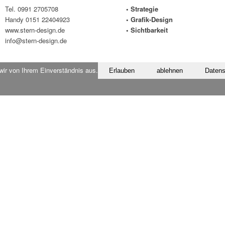
Tel. 0991 2705708
• Strategie
Handy 0151 22404923
• Grafik-Design
www.stern-design.de
• Sichtbarkeit
info@stern-design.de
wir von Ihrem Einverständnis aus.
Erlauben
ablehnen
Datens