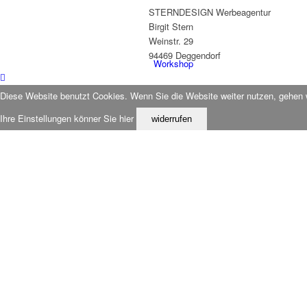
STERNDESIGN Werbeagentur
Birgit Stern
Weinstr. 29
94469 Deggendorf
Workshop
Diese Website benutzt Cookies. Wenn Sie die Website weiter nutzen, gehen 
Ihre Einstellungen könner Sie hier
widerrufen
Karten-Set
Glückstagebuch