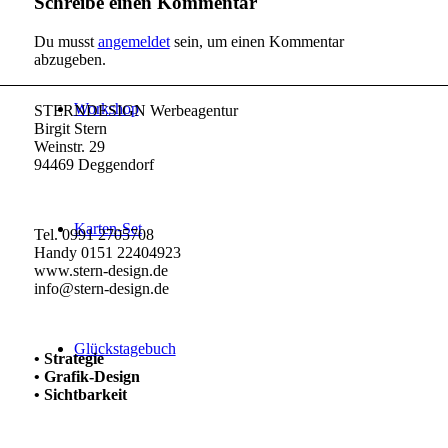
Schreibe einen Kommentar
Du musst
angemeldet
sein, um einen Kommentar
abzugeben.
Workshop
STERNDESIGN Werbeagentur
Birgit Stern
Weinstr. 29
94469 Deggendorf
Karten-Set
Tel. 0991 2705708
Handy 0151 22404923
www.stern-design.de
info@stern-design.de
Glückstagebuch
• Strategie
• Grafik-Design
• Sichtbarkeit