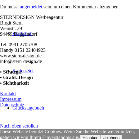
Du musst
angemeldet
sein, um einen Kommentar abzugeben.
STERNDESIGN Werbeagentur
Birgit Stern
Weinstr. 29
Workshop
94469 Deggendorf
Tel. 0991 2705708
Handy 0151 22404923
www.stern-design.de
info@stern-design.de
Karten-Set
• Strategie
• Grafik-Design
• Sichtbarkeit
Kontakt
Impressum
Datenschutz
Glückstagebuch
Nach oben scrollen
Diese Website benutzt Cookies. Wenn Sie die Website weiter nutzen,
gehen wir von Ihrem Einverständnis aus.
Erlauben
ablehnen