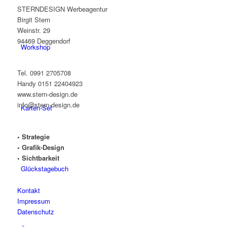
STERNDESIGN Werbeagentur
Birgit Stern
Weinstr. 29
94469 Deggendorf
Workshop
Tel. 0991 2705708
Handy 0151 22404923
www.stern-design.de
info@stern-design.de
Karten-Set
• Strategie
• Grafik-Design
• Sichtbarkeit
Glückstagebuch
Kontakt
Impressum
Datenschutz