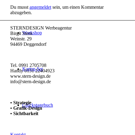
Du musst
angemeldet
sein, um einen Kommentar
abzugeben.
STERNDESIGN Werbeagentur
Workshop
Birgit Stern
Weinstr. 29
94469 Deggendorf
Tel. 0991 2705708
Karten-Set
Handy 0151 22404923
www.stern-design.de
info@stern-design.de
• Strategie
Glückstagebuch
• Grafik-Design
• Sichtbarkeit
Kontakt