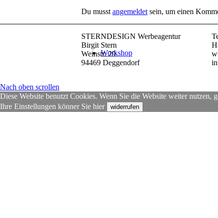
Du musst
angemeldet
sein, um einen Komme
STERNDESIGN Werbeagentur
T
Birgit Stern
H
Workshop
Weinstr. 29
w
94469 Deggendorf
i
Nach oben scrollen
Diese Website benutzt Cookies. Wenn Sie die Website weiter nutzen, g
Ihre Einstellungen könner Sie hier
widerrufen
Karten-Set
Glückstagebuch