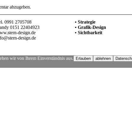
ntar abzugeben.
el. 0991 2705708
• Strategie
andy 0151 22404923
• Grafik-Design
ww.stern-design.de
• Sichtbarkeit
nfo@stern-design.de
ehen wir von Ihrem Einverständnis aus.
Erlauben
ablehnen
Datensch