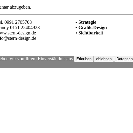
ntar abzugeben.
el. 0991 2705708
• Strategie
andy 0151 22404923
• Grafik-Design
ww.stern-design.de
• Sichtbarkeit
nfo@stern-design.de
ehen wir von Ihrem Einverständnis aus.
Erlauben
ablehnen
Datensch