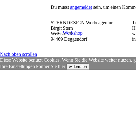
Du musst
angemeldet
sein, um einen Komme
STERNDESIGN Werbeagentur
T
Birgit Stern
H
Workshop
Weinstr. 29
w
94469 Deggendorf
i
Nach oben scrollen
Diese Website benutzt Cookies. Wenn Sie die Website weiter nutzen, g
Ihre Einstellungen könner Sie hier
widerrufen
Karten-Set
Glückstagebuch