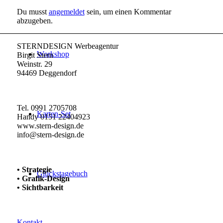
Du musst
angemeldet
sein, um einen Kommentar
abzugeben.
STERNDESIGN Werbeagentur
Workshop
Birgit Stern
Weinstr. 29
94469 Deggendorf
Tel. 0991 2705708
Karten-Set
Handy 0151 22404923
www.stern-design.de
info@stern-design.de
• Strategie
Glückstagebuch
• Grafik-Design
• Sichtbarkeit
Kontakt