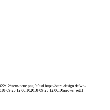
2022/12/stern-neue.png
0
0
sd
https://stern-design.de/wp-
018-09-25 12:06:10
2018-09-25 12:06:10
arrows_set11