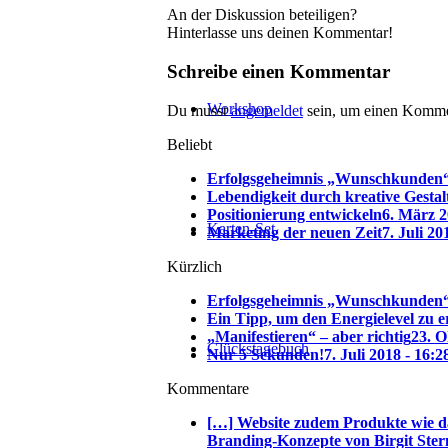
An der Diskussion beteiligen?
Hinterlasse uns deinen Kommentar!
Schreibe einen Kommentar
Workshop
Du musst
angemeldet
sein, um einen Komme
Beliebt
Erfolgsgeheimnis „Wunschkunden
Lebendigkeit durch kreative Gesta
Positionierung entwickeln
6. März 2
Karten-Set
Marketing der neuen Zeit
7. Juli 20
Kürzlich
Erfolgsgeheimnis „Wunschkunden
Ein Tipp, um den Energielevel zu 
„Manifestieren“ – aber richtig
23. O
Glückstagebuch
Nur 5 Sekunden!
7. Juli 2018 - 16:2
Kommentare
[…] Website zudem Produkte wie d
Branding-Konzepte von Birgit Ster