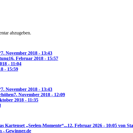
ntar abzugeben.
“
7. November 2018 - 13:43
ltung
16. Februar 2018 - 15:57
018 - 11:04
18 - 15:59
“
7. November 2018 - 13:43
erhöhen
7. November 2018 - 12:09
ktober 2018 - 11:35
8
as Kartenset „Seelen-Momente“...
12. Februar 2026 - 10:05 von Sta
n - Gewinner.de