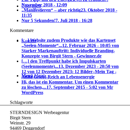
November 2018 - 12:09
Über mich
„Manifestieren“ – aber richtig
23. Oktober 2018 -
11:35
Nur 5 Sekunden!
7. Juli 2018 - 16:28
Kommentare
[…] Website zudem Produkte wie das Kartenset
Kontakt
„Seelen-Momente“...
12. Februar 2026 - 10:05 von
Starker Markenauftritt: Individuelle Branding-
Konzepte von Birgit Stern - Gewinner.de
[…] den Treffpunkt habe ich Impulskarten
(Seelenmomente)...
13. Dezember 2023 - 20:50 von
12 von 12 Dezember 2023: 12 Bilder–Mein Tag -
Menü
Menü
Anita Griebl-Reich an Lebensenergie
Hi, das ist ein Kommentar. Um einen Kommentar
zu löschen,...
17. September 2015 - 5:02 von Mr
WordPress
Schlagworte
STERNDESIGN Werbeagentur
Birgit Stern
Weinstr. 29
94469 Deggendorf