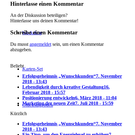
Hinterlasse einen Kommentar
An der Diskussion beteiligen?
Hinterlasse uns deinen Kommentar!
Schreibe einen Kommentar
Workshop
Du musst
angemeldet
sein, um einen Kommentar
abzugeben.
Beliebt
Karten-Set
Erfolgsgeheimnis „Wunschkunden“
7. November
2018 - 13:43
Lebendigkeit durch kreative Gestaltung
16.
Februar 2018 - 15:57
Positionierung entwickeln
6. März 2018 - 11:04
Marketing der neuen Zeit
7. Juli 2018 - 15:59
Glückstagebuch
Kürzlich
Erfolgsgeheimnis „Wunschkunden“
7. November
2018 - 13:43
Ein Tipp, um den Energielevel zu erhöhen
7.