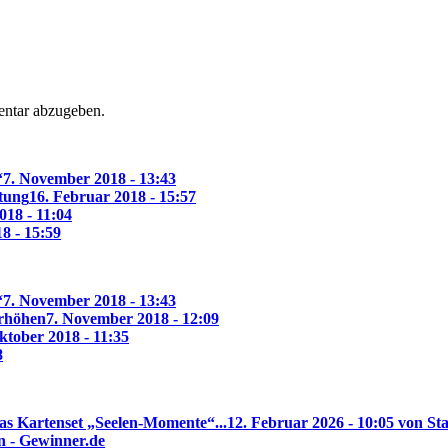
ntar abzugeben.
“
7. November 2018 - 13:43
ltung
16. Februar 2018 - 15:57
018 - 11:04
18 - 15:59
“
7. November 2018 - 13:43
erhöhen
7. November 2018 - 12:09
ktober 2018 - 11:35
8
as Kartenset „Seelen-Momente“...
12. Februar 2026 - 10:05 von Sta
n - Gewinner.de