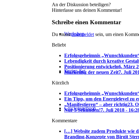
An der Diskussion beteiligen?
Hinterlasse uns deinen Kommentar!
Schreibe einen Kommentar
Workshop
Du musst
angemeldet
sein, um einen Komme
Beliebt
Erfolgsgeheimnis „Wunschkunden
Lebendigkeit durch kreative Gesta
Positionierung entwickeln
6. März 2
Karten-Set
Marketing der neuen Zeit
7. Juli 20
Kürzlich
Erfolgsgeheimnis „Wunschkunden
Ein Tipp, um den Energielevel zu 
„Manifestieren“ – aber richtig
23. O
Glückstagebuch
Nur 5 Sekunden!
7. Juli 2018 - 16:2
Kommentare
[…] Website zudem Produkte wie d
Branding-Konzepte von Birgit Ster