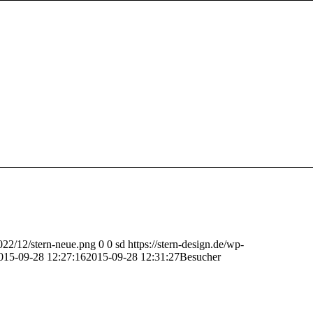
2022/12/stern-neue.png
0
0
sd
https://stern-design.de/wp-
015-09-28 12:27:16
2015-09-28 12:31:27
Besucher