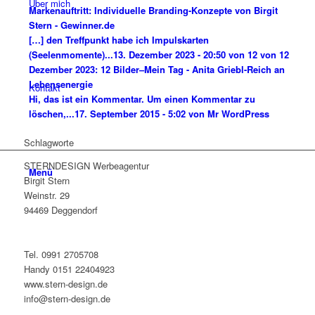
Über mich
Markenauftritt: Individuelle Branding-Konzepte von Birgit
Stern - Gewinner.de
[…] den Treffpunkt habe ich Impulskarten
(Seelenmomente)...
13. Dezember 2023 - 20:50 von 12 von 12
Dezember 2023: 12 Bilder–Mein Tag - Anita Griebl-Reich an
Lebensenergie
Kontakt
Hi, das ist ein Kommentar. Um einen Kommentar zu
löschen,...
17. September 2015 - 5:02 von Mr WordPress
Schlagworte
STERNDESIGN Werbeagentur
Menü
Birgit Stern
Weinstr. 29
94469 Deggendorf
Tel. 0991 2705708
Handy 0151 22404923
www.stern-design.de
info@stern-design.de