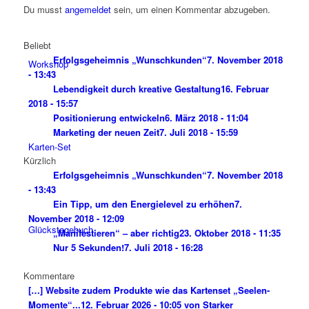
Du musst
angemeldet
sein, um einen Kommentar abzugeben.
Beliebt
Erfolgsgeheimnis „Wunschkunden“
7. November 2018
Workshop
- 13:43
Lebendigkeit durch kreative Gestaltung
16. Februar
2018 - 15:57
Positionierung entwickeln
6. März 2018 - 11:04
Marketing der neuen Zeit
7. Juli 2018 - 15:59
Karten-Set
Kürzlich
Erfolgsgeheimnis „Wunschkunden“
7. November 2018
- 13:43
Ein Tipp, um den Energielevel zu erhöhen
7.
November 2018 - 12:09
Glückstagebuch
„Manifestieren“ – aber richtig
23. Oktober 2018 - 11:35
Nur 5 Sekunden!
7. Juli 2018 - 16:28
Kommentare
[…] Website zudem Produkte wie das Kartenset „Seelen-
Momente“...
12. Februar 2026 - 10:05 von Starker