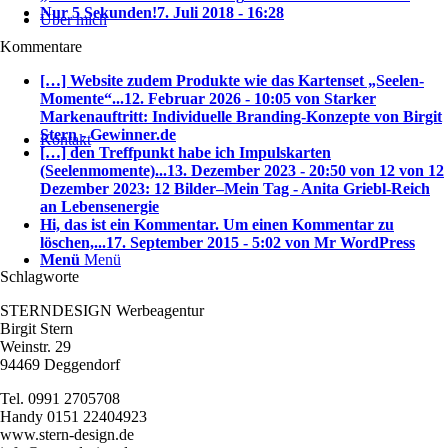
Nur 5 Sekunden!
7. Juli 2018 - 16:28
Über mich
Kommentare
[…] Website zudem Produkte wie das Kartenset „Seelen-
Momente“...
12. Februar 2026 - 10:05 von Starker
Markenauftritt: Individuelle Branding-Konzepte von Birgit
Stern - Gewinner.de
Kontakt
[…] den Treffpunkt habe ich Impulskarten
(Seelenmomente)...
13. Dezember 2023 - 20:50 von 12 von 12
Dezember 2023: 12 Bilder–Mein Tag - Anita Griebl-Reich
an Lebensenergie
Hi, das ist ein Kommentar. Um einen Kommentar zu
löschen,...
17. September 2015 - 5:02 von Mr WordPress
Menü
Menü
Schlagworte
STERNDESIGN Werbeagentur
Birgit Stern
Weinstr. 29
94469 Deggendorf
Tel. 0991 2705708
Handy 0151 22404923
www.stern-design.de