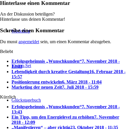
Hinterlasse einen Kommentar
An der Diskussion beteiligen?
Hinterlasse uns deinen Kommentar!
Schreibe einen Kommentar
Workshop
Du musst
angemeldet
sein, um einen Kommentar abzugeben.
Beliebt
Erfolgsgeheimnis „Wunschkunden“
7. November 2018 -
Karten-Set
13:43
Lebendigkeit durch kreative Gestaltung
16. Februar 2018 -
15:57
Positionierung entwickeln
6. März 2018 - 11:04
Marketing der neuen Zeit
7. Juli 2018 - 15:59
Kürzlich
Glückstagebuch
Erfolgsgeheimnis „Wunschkunden“
7. November 2018 -
13:43
Ein Tipp, um den Energielevel zu erhöhen
7. November
2018 - 12:09
„Manifestieren“ – aber richtig
23. Oktober 2018 - 11:35