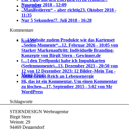
November 2018 - 12:09
Über mich
„Manifestieren“ – aber richtig
23. Oktober 2018 -
11:35
Nur 5 Sekunden!
7. Juli 2018 - 16:28
Kommentare
[…] Website zudem Produkte wie das Kartenset
Kontakt
„Seelen-Momente“...
12. Februar 2026 - 10:05 von
Starker Markenauftritt: Individuelle Branding-
Konzepte von Birgit Stern - Gewinner.de
[…] den Treffpunkt habe ich Impulskarten
(Seelenmomente)...
13. Dezember 2023 - 20:50 von
12 von 12 Dezember 2023: 12 Bilder–Mein Tag -
Menü
Menü
Anita Griebl-Reich an Lebensenergie
Hi, das ist ein Kommentar. Um einen Kommentar
zu löschen,...
17. September 2015 - 5:02 von Mr
WordPress
Schlagworte
STERNDESIGN Werbeagentur
Birgit Stern
Weinstr. 29
94469 Deggendorf