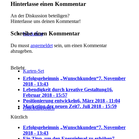
Hinterlasse einen Kommentar
An der Diskussion beteiligen?
Hinterlasse uns deinen Kommentar!
Schreibe einen Kommentar
Workshop
Du musst
angemeldet
sein, um einen Kommentar
abzugeben.
Beliebt
Karten-Set
Erfolgsgeheimnis „Wunschkunden“
7. November
2018 - 13:43
Lebendigkeit durch kreative Gestaltung
16.
Februar 2018 - 15:57
Positionierung entwickeln
6. März 2018 - 11:04
Marketing der neuen Zeit
7. Juli 2018 - 15:59
Glückstagebuch
Kürzlich
Erfolgsgeheimnis „Wunschkunden“
7. November
2018 - 13:43
Ein Tipp, um den Energielevel zu erhöhen
7.