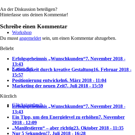
An der Diskussion beteiligen?
Hinterlasse uns deinen Kommentar!
Schreibe einen Kommentar
Workshop
Du musst
angemeldet
sein, um einen Kommentar abzugeben.
Beliebt
Erfolgsgeheimnis „Wunschkunden“
7. November 2018 -
13:43
Karten-Set
Lebendigkeit durch kreative Gestaltung
16. Februar 2018 -
15:57
Positionierung entwickeln
6. März 2018 - 11:04
Marketing der neuen Zeit
7. Juli 2018 - 15:59
Kürzlich
Glückstagebuch
Erfolgsgeheimnis „Wunschkunden“
7. November 2018 -
13:43
Ein Tipp, um den Energielevel zu erhöhen
7. November
2018 - 12:09
„Manifestieren“ – aber richtig
23. Oktober 2018 - 11:35
Nur 5 Sekunden!
7. Juli 2018 - 16:28