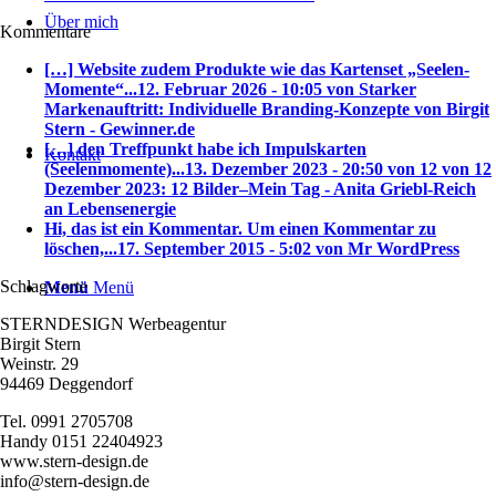
Über mich
Kommentare
[…] Website zudem Produkte wie das Kartenset „Seelen-
Momente“...
12. Februar 2026 - 10:05 von Starker
Markenauftritt: Individuelle Branding-Konzepte von Birgit
Stern - Gewinner.de
[…] den Treffpunkt habe ich Impulskarten
Kontakt
(Seelenmomente)...
13. Dezember 2023 - 20:50 von 12 von 12
Dezember 2023: 12 Bilder–Mein Tag - Anita Griebl-Reich
an Lebensenergie
Hi, das ist ein Kommentar. Um einen Kommentar zu
löschen,...
17. September 2015 - 5:02 von Mr WordPress
Schlagworte
Menü
Menü
STERNDESIGN Werbeagentur
Birgit Stern
Weinstr. 29
94469 Deggendorf
Tel. 0991 2705708
Handy 0151 22404923
www.stern-design.de
info@stern-design.de