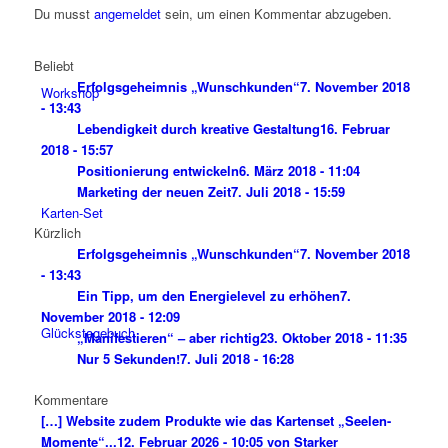
Du musst
angemeldet
sein, um einen Kommentar abzugeben.
Beliebt
Erfolgsgeheimnis „Wunschkunden“
7. November 2018
Workshop
- 13:43
Lebendigkeit durch kreative Gestaltung
16. Februar
2018 - 15:57
Positionierung entwickeln
6. März 2018 - 11:04
Marketing der neuen Zeit
7. Juli 2018 - 15:59
Karten-Set
Kürzlich
Erfolgsgeheimnis „Wunschkunden“
7. November 2018
- 13:43
Ein Tipp, um den Energielevel zu erhöhen
7.
November 2018 - 12:09
Glückstagebuch
„Manifestieren“ – aber richtig
23. Oktober 2018 - 11:35
Nur 5 Sekunden!
7. Juli 2018 - 16:28
Kommentare
[…] Website zudem Produkte wie das Kartenset „Seelen-
Momente“...
12. Februar 2026 - 10:05 von Starker