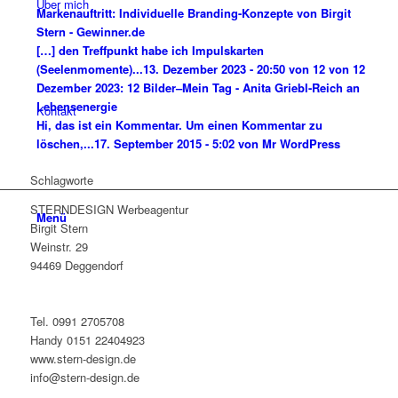
Über mich
Markenauftritt: Individuelle Branding-Konzepte von Birgit
Stern - Gewinner.de
[…] den Treffpunkt habe ich Impulskarten
(Seelenmomente)...
13. Dezember 2023 - 20:50 von 12 von 12
Dezember 2023: 12 Bilder–Mein Tag - Anita Griebl-Reich an
Lebensenergie
Kontakt
Hi, das ist ein Kommentar. Um einen Kommentar zu
löschen,...
17. September 2015 - 5:02 von Mr WordPress
Schlagworte
STERNDESIGN Werbeagentur
Menü
Birgit Stern
Weinstr. 29
94469 Deggendorf
Tel. 0991 2705708
Handy 0151 22404923
www.stern-design.de
info@stern-design.de