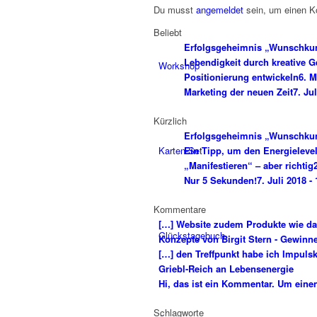
Du musst
angemeldet
sein, um einen 
Beliebt
Erfolgsgeheimnis „Wunschku
Lebendigkeit durch kreative G
Workshop
Positionierung entwickeln
6. M
Marketing der neuen Zeit
7. Ju
Kürzlich
Erfolgsgeheimnis „Wunschku
Karten-Set
Ein Tipp, um den Energieleve
„Manifestieren“ – aber richtig
Nur 5 Sekunden!
7. Juli 2018 -
Kommentare
[…] Website zudem Produkte wie da
Glückstagebuch
Konzepte von Birgit Stern - Gewinne
[…] den Treffpunkt habe ich Impuls
Griebl-Reich an Lebensenergie
Hi, das ist ein Kommentar. Um eine
Schlagworte