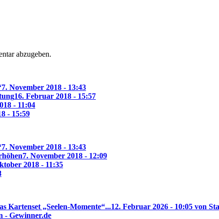
ntar abzugeben.
“
7. November 2018 - 13:43
ltung
16. Februar 2018 - 15:57
018 - 11:04
18 - 15:59
“
7. November 2018 - 13:43
erhöhen
7. November 2018 - 12:09
ktober 2018 - 11:35
8
as Kartenset „Seelen-Momente“...
12. Februar 2026 - 10:05 von Sta
n - Gewinner.de