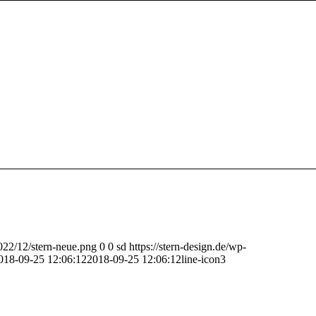
2022/12/stern-neue.png
0
0
sd
https://stern-design.de/wp-
018-09-25 12:06:12
2018-09-25 12:06:12
line-icon3