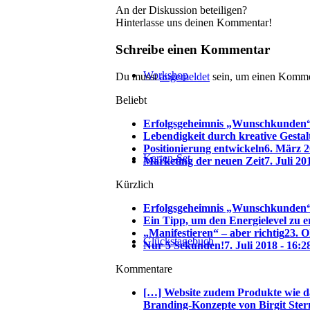
An der Diskussion beteiligen?
Hinterlasse uns deinen Kommentar!
Schreibe einen Kommentar
Workshop
Du musst
angemeldet
sein, um einen Komme
Beliebt
Erfolgsgeheimnis „Wunschkunden
Lebendigkeit durch kreative Gesta
Positionierung entwickeln
6. März 2
Karten-Set
Marketing der neuen Zeit
7. Juli 20
Kürzlich
Erfolgsgeheimnis „Wunschkunden
Ein Tipp, um den Energielevel zu 
„Manifestieren“ – aber richtig
23. O
Glückstagebuch
Nur 5 Sekunden!
7. Juli 2018 - 16:2
Kommentare
[…] Website zudem Produkte wie d
Branding-Konzepte von Birgit Ster