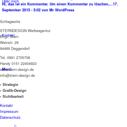
Über mich
Hi, das ist ein Kommentar. Um einen Kommentar zu löschen,...
17.
September 2015 - 5:02 von Mr WordPress
Schlagworte
STERNDESIGN Werbeagentur
Kontakt
Birgit Stern
Weinstr. 29
94469 Deggendorf
Tel. 0991 2705708
Handy 0151 22404923
Menü
www.stern-design.de
info@stern-design.de
• Strategie
• Grafik-Design
• Sichtbarkeit
Kontakt
Impressum
Datenschutz