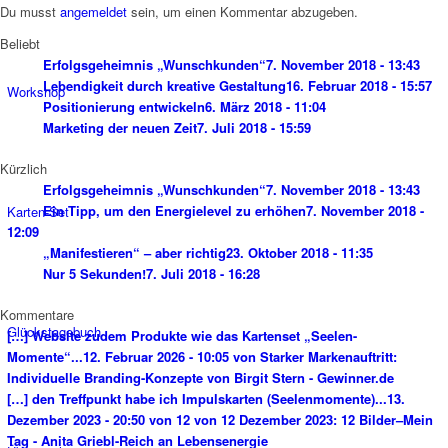
Du musst
angemeldet
sein, um einen Kommentar abzugeben.
Beliebt
Erfolgsgeheimnis „Wunschkunden“
7. November 2018 - 13:43
Lebendigkeit durch kreative Gestaltung
16. Februar 2018 - 15:57
Workshop
Positionierung entwickeln
6. März 2018 - 11:04
Marketing der neuen Zeit
7. Juli 2018 - 15:59
Kürzlich
Erfolgsgeheimnis „Wunschkunden“
7. November 2018 - 13:43
Ein Tipp, um den Energielevel zu erhöhen
7. November 2018 -
Karten-Set
12:09
„Manifestieren“ – aber richtig
23. Oktober 2018 - 11:35
Nur 5 Sekunden!
7. Juli 2018 - 16:28
Kommentare
Glückstagebuch
[…] Website zudem Produkte wie das Kartenset „Seelen-
Momente“...
12. Februar 2026 - 10:05 von Starker Markenauftritt:
Individuelle Branding-Konzepte von Birgit Stern - Gewinner.de
[…] den Treffpunkt habe ich Impulskarten (Seelenmomente)...
13.
Dezember 2023 - 20:50 von 12 von 12 Dezember 2023: 12 Bilder–Mein
Tag - Anita Griebl-Reich an Lebensenergie