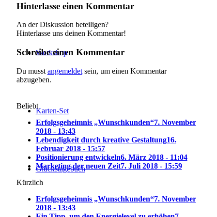
Hinterlasse einen Kommentar
An der Diskussion beteiligen?
Hinterlasse uns deinen Kommentar!
Schreibe einen Kommentar
Workshop
Du musst
angemeldet
sein, um einen Kommentar
abzugeben.
Beliebt
Karten-Set
Erfolgsgeheimnis „Wunschkunden“
7. November
2018 - 13:43
Lebendigkeit durch kreative Gestaltung
16.
Februar 2018 - 15:57
Positionierung entwickeln
6. März 2018 - 11:04
Marketing der neuen Zeit
7. Juli 2018 - 15:59
Glückstagebuch
Kürzlich
Erfolgsgeheimnis „Wunschkunden“
7. November
2018 - 13:43
Ein Tipp, um den Energielevel zu erhöhen
7.