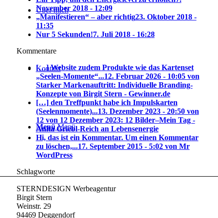
November 2018 - 12:09
Über mich
„Manifestieren“ – aber richtig
23. Oktober 2018 -
11:35
Nur 5 Sekunden!
7. Juli 2018 - 16:28
Kommentare
[…] Website zudem Produkte wie das Kartenset
Kontakt
„Seelen-Momente“...
12. Februar 2026 - 10:05 von
Starker Markenauftritt: Individuelle Branding-
Konzepte von Birgit Stern - Gewinner.de
[…] den Treffpunkt habe ich Impulskarten
(Seelenmomente)...
13. Dezember 2023 - 20:50 von
12 von 12 Dezember 2023: 12 Bilder–Mein Tag -
Menü
Menü
Anita Griebl-Reich an Lebensenergie
Hi, das ist ein Kommentar. Um einen Kommentar
zu löschen,...
17. September 2015 - 5:02 von Mr
WordPress
Schlagworte
STERNDESIGN Werbeagentur
Birgit Stern
Weinstr. 29
94469 Deggendorf