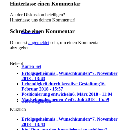
Hinterlasse einen Kommentar
An der Diskussion beteiligen?
Hinterlasse uns deinen Kommentar!
Schreibe einen Kommentar
Workshop
Du musst
angemeldet
sein, um einen Kommentar
abzugeben.
Beliebt
Karten-Set
Erfolgsgeheimnis „Wunschkunden“
7. November
2018 - 13:43
Lebendigkeit durch kreative Gestaltung
16.
Februar 2018 - 15:57
Positionierung entwickeln
6. März 2018 - 11:04
Marketing der neuen Zeit
7. Juli 2018 - 15:59
Glückstagebuch
Kürzlich
Erfolgsgeheimnis „Wunschkunden“
7. November
2018 - 13:43
Ein Tipp, um den Energielevel zu erhöhen
7.