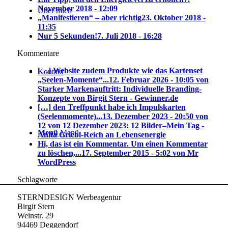
November 2018 - 12:09
Über mich
„Manifestieren“ – aber richtig
23. Oktober 2018 -
11:35
Nur 5 Sekunden!
7. Juli 2018 - 16:28
Kommentare
[…] Website zudem Produkte wie das Kartenset
Kontakt
„Seelen-Momente“...
12. Februar 2026 - 10:05 von
Starker Markenauftritt: Individuelle Branding-
Konzepte von Birgit Stern - Gewinner.de
[…] den Treffpunkt habe ich Impulskarten
(Seelenmomente)...
13. Dezember 2023 - 20:50 von
12 von 12 Dezember 2023: 12 Bilder–Mein Tag -
Menü
Menü
Anita Griebl-Reich an Lebensenergie
Hi, das ist ein Kommentar. Um einen Kommentar
zu löschen,...
17. September 2015 - 5:02 von Mr
WordPress
Schlagworte
STERNDESIGN Werbeagentur
Birgit Stern
Weinstr. 29
94469 Deggendorf