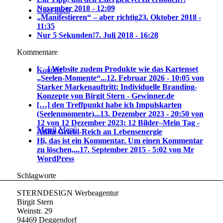
November 2018 - 12:09
Über mich
„Manifestieren“ – aber richtig
23. Oktober 2018 -
11:35
Nur 5 Sekunden!
7. Juli 2018 - 16:28
Kommentare
[…] Website zudem Produkte wie das Kartenset
Kontakt
„Seelen-Momente“...
12. Februar 2026 - 10:05 von
Starker Markenauftritt: Individuelle Branding-
Konzepte von Birgit Stern - Gewinner.de
[…] den Treffpunkt habe ich Impulskarten
(Seelenmomente)...
13. Dezember 2023 - 20:50 von
12 von 12 Dezember 2023: 12 Bilder–Mein Tag -
Menü
Menü
Anita Griebl-Reich an Lebensenergie
Hi, das ist ein Kommentar. Um einen Kommentar
zu löschen,...
17. September 2015 - 5:02 von Mr
WordPress
Schlagworte
STERNDESIGN Werbeagentur
Birgit Stern
Weinstr. 29
94469 Deggendorf