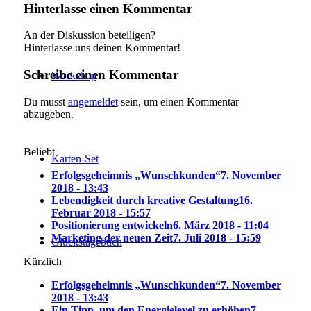
Hinterlasse einen Kommentar
An der Diskussion beteiligen?
Hinterlasse uns deinen Kommentar!
Schreibe einen Kommentar
Workshop
Du musst
angemeldet
sein, um einen Kommentar
abzugeben.
Beliebt
Karten-Set
Erfolgsgeheimnis „Wunschkunden“
7. November
2018 - 13:43
Lebendigkeit durch kreative Gestaltung
16.
Februar 2018 - 15:57
Positionierung entwickeln
6. März 2018 - 11:04
Marketing der neuen Zeit
7. Juli 2018 - 15:59
Glückstagebuch
Kürzlich
Erfolgsgeheimnis „Wunschkunden“
7. November
2018 - 13:43
Ein Tipp, um den Energielevel zu erhöhen
7.