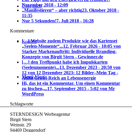
November 2018 - 12:09
Über mich
„Manifestieren“ – aber richtig
23. Oktober 2018 -
11:35
Nur 5 Sekunden!
7. Juli 2018 - 16:28
Kommentare
[…] Website zudem Produkte wie das Kartenset
Kontakt
„Seelen-Momente“...
12. Februar 2026 - 10:05 von
Starker Markenauftritt: Individuelle Branding-
Konzepte von Birgit Stern - Gewinner.de
[…] den Treffpunkt habe ich Impulskarten
(Seelenmomente)...
13. Dezember 2023 - 20:50 von
12 von 12 Dezember 2023: 12 Bilder–Mein Tag -
Menü
Menü
Anita Griebl-Reich an Lebensenergie
Hi, das ist ein Kommentar. Um einen Kommentar
zu löschen,...
17. September 2015 - 5:02 von Mr
WordPress
Schlagworte
STERNDESIGN Werbeagentur
Birgit Stern
Weinstr. 29
94469 Deggendorf