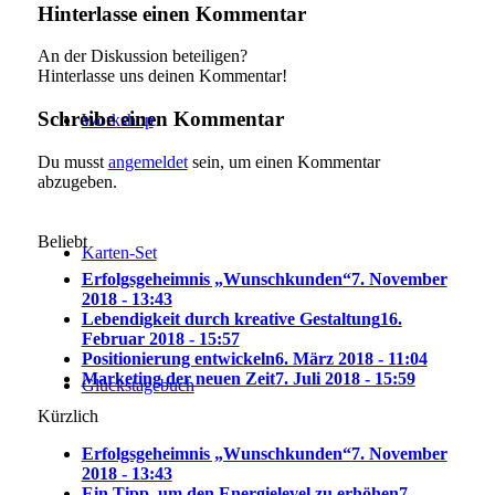
Hinterlasse einen Kommentar
An der Diskussion beteiligen?
Hinterlasse uns deinen Kommentar!
Schreibe einen Kommentar
Workshop
Du musst
angemeldet
sein, um einen Kommentar
abzugeben.
Beliebt
Karten-Set
Erfolgsgeheimnis „Wunschkunden“
7. November
2018 - 13:43
Lebendigkeit durch kreative Gestaltung
16.
Februar 2018 - 15:57
Positionierung entwickeln
6. März 2018 - 11:04
Marketing der neuen Zeit
7. Juli 2018 - 15:59
Glückstagebuch
Kürzlich
Erfolgsgeheimnis „Wunschkunden“
7. November
2018 - 13:43
Ein Tipp, um den Energielevel zu erhöhen
7.