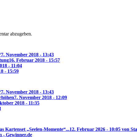
ntar abzugeben.
“
7. November 2018 - 13:43
ltung
16. Februar 2018 - 15:57
018 - 11:04
18 - 15:59
“
7. November 2018 - 13:43
erhöhen
7. November 2018 - 12:09
ktober 2018 - 11:35
8
as Kartenset „Seelen-Momente“...
12. Februar 2026 - 10:05 von Sta
n - Gewinner.de