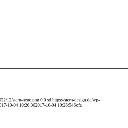
2022/12/stern-neue.png
0
0
sd
https://stern-design.de/wp-
017-10-04 10:26:36
2017-10-04 10:26:54
Sofa