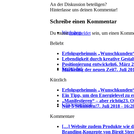
An der Diskussion beteiligen?
Hinterlasse uns deinen Kommentar!
Schreibe einen Kommentar
Workshop
Du musst
angemeldet
sein, um einen Komme
Beliebt
Erfolgsgeheimnis „Wunschkunden
Lebendigkeit durch kreative Gesta
Positionierung entwickeln
6. März 2
Karten-Set
Marketing der neuen Zeit
7. Juli 20
Kürzlich
Erfolgsgeheimnis „Wunschkunden
Ein Tipp, um den Energielevel zu 
„Manifestieren“ – aber richtig
23. O
Glückstagebuch
Nur 5 Sekunden!
7. Juli 2018 - 16:2
Kommentare
[…] Website zudem Produkte wie d
Branding-Konzepte von Birgit Ster