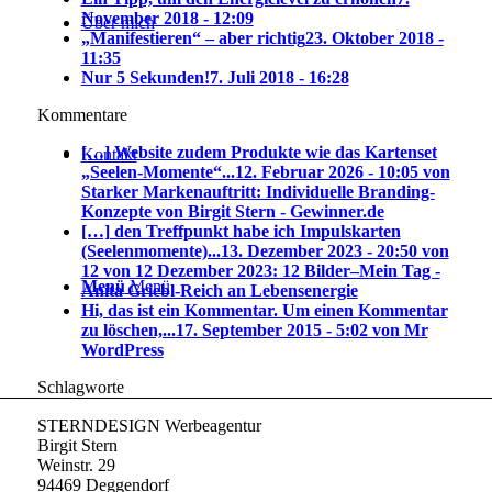
November 2018 - 12:09
Über mich
„Manifestieren“ – aber richtig
23. Oktober 2018 -
11:35
Nur 5 Sekunden!
7. Juli 2018 - 16:28
Kommentare
[…] Website zudem Produkte wie das Kartenset
Kontakt
„Seelen-Momente“...
12. Februar 2026 - 10:05 von
Starker Markenauftritt: Individuelle Branding-
Konzepte von Birgit Stern - Gewinner.de
[…] den Treffpunkt habe ich Impulskarten
(Seelenmomente)...
13. Dezember 2023 - 20:50 von
12 von 12 Dezember 2023: 12 Bilder–Mein Tag -
Menü
Menü
Anita Griebl-Reich an Lebensenergie
Hi, das ist ein Kommentar. Um einen Kommentar
zu löschen,...
17. September 2015 - 5:02 von Mr
WordPress
Schlagworte
STERNDESIGN Werbeagentur
Birgit Stern
Weinstr. 29
94469 Deggendorf