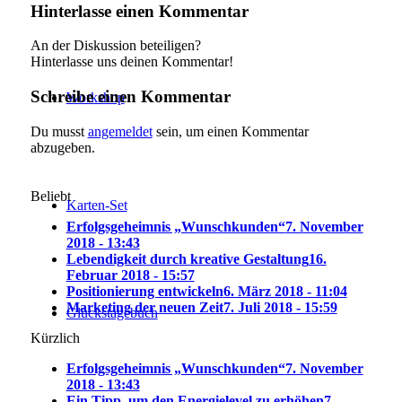
Hinterlasse einen Kommentar
An der Diskussion beteiligen?
Hinterlasse uns deinen Kommentar!
Schreibe einen Kommentar
Workshop
Du musst
angemeldet
sein, um einen Kommentar
abzugeben.
Beliebt
Karten-Set
Erfolgsgeheimnis „Wunschkunden“
7. November
2018 - 13:43
Lebendigkeit durch kreative Gestaltung
16.
Februar 2018 - 15:57
Positionierung entwickeln
6. März 2018 - 11:04
Marketing der neuen Zeit
7. Juli 2018 - 15:59
Glückstagebuch
Kürzlich
Erfolgsgeheimnis „Wunschkunden“
7. November
2018 - 13:43
Ein Tipp, um den Energielevel zu erhöhen
7.