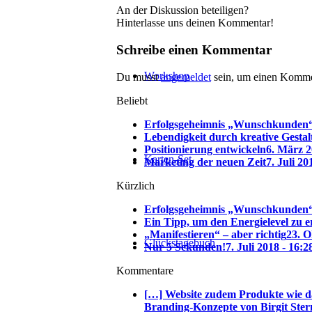
An der Diskussion beteiligen?
Hinterlasse uns deinen Kommentar!
Schreibe einen Kommentar
Workshop
Du musst
angemeldet
sein, um einen Komme
Beliebt
Erfolgsgeheimnis „Wunschkunden
Lebendigkeit durch kreative Gesta
Positionierung entwickeln
6. März 2
Karten-Set
Marketing der neuen Zeit
7. Juli 20
Kürzlich
Erfolgsgeheimnis „Wunschkunden
Ein Tipp, um den Energielevel zu 
„Manifestieren“ – aber richtig
23. O
Glückstagebuch
Nur 5 Sekunden!
7. Juli 2018 - 16:2
Kommentare
[…] Website zudem Produkte wie d
Branding-Konzepte von Birgit Ster