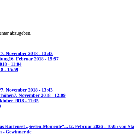
ntar abzugeben.
“
7. November 2018 - 13:43
ltung
16. Februar 2018 - 15:57
018 - 11:04
18 - 15:59
“
7. November 2018 - 13:43
erhöhen
7. November 2018 - 12:09
ktober 2018 - 11:35
8
as Kartenset „Seelen-Momente“...
12. Februar 2026 - 10:05 von Sta
n - Gewinner.de