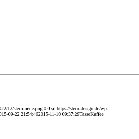
2022/12/stern-neue.png
0
0
sd
https://stern-design.de/wp-
015-09-22 21:54:46
2015-11-10 09:37:29
TasseKaffee