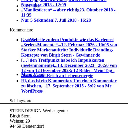
November 2018 - 12:09
Über mich
„Manifestieren“ – aber richtig
23. Oktober 2018 -
11:35
Nur 5 Sekunden!
7. Juli 2018 - 16:28
Kommentare
[…] Website zudem Produkte wie das Kartenset
Kontakt
„Seelen-Momente“...
12. Februar 2026 - 10:05 von
Starker Markenauftritt: Individuelle Branding-
Konzepte von Birgit Stern - Gewinner.de
[…] den Treffpunkt habe ich Impulskarten
(Seelenmomente)...
13. Dezember 2023 - 20:50 von
12 von 12 Dezember 2023: 12 Bilder–Mein Tag -
Menü
Menü
Anita Griebl-Reich an Lebensenergie
Hi, das ist ein Kommentar. Um einen Kommentar
zu löschen,...
17. September 2015 - 5:02 von Mr
WordPress
Schlagworte
STERNDESIGN Werbeagentur
Birgit Stern
Weinstr. 29
94469 Deggendorf