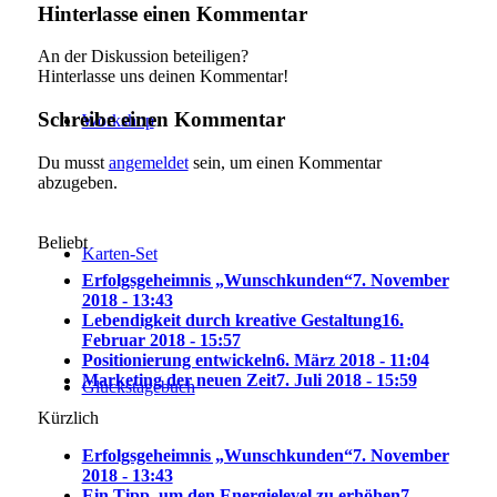
Hinterlasse einen Kommentar
An der Diskussion beteiligen?
Hinterlasse uns deinen Kommentar!
Schreibe einen Kommentar
Workshop
Du musst
angemeldet
sein, um einen Kommentar
abzugeben.
Beliebt
Karten-Set
Erfolgsgeheimnis „Wunschkunden“
7. November
2018 - 13:43
Lebendigkeit durch kreative Gestaltung
16.
Februar 2018 - 15:57
Positionierung entwickeln
6. März 2018 - 11:04
Marketing der neuen Zeit
7. Juli 2018 - 15:59
Glückstagebuch
Kürzlich
Erfolgsgeheimnis „Wunschkunden“
7. November
2018 - 13:43
Ein Tipp, um den Energielevel zu erhöhen
7.