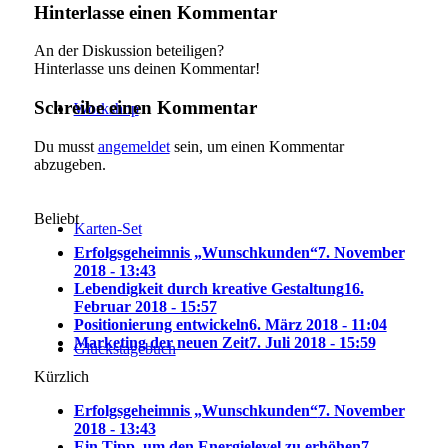
Hinterlasse einen Kommentar
An der Diskussion beteiligen?
Hinterlasse uns deinen Kommentar!
Schreibe einen Kommentar
Workshop
Du musst
angemeldet
sein, um einen Kommentar
abzugeben.
Beliebt
Karten-Set
Erfolgsgeheimnis „Wunschkunden“
7. November
2018 - 13:43
Lebendigkeit durch kreative Gestaltung
16.
Februar 2018 - 15:57
Positionierung entwickeln
6. März 2018 - 11:04
Marketing der neuen Zeit
7. Juli 2018 - 15:59
Glückstagebuch
Kürzlich
Erfolgsgeheimnis „Wunschkunden“
7. November
2018 - 13:43
Ein Tipp, um den Energielevel zu erhöhen
7.