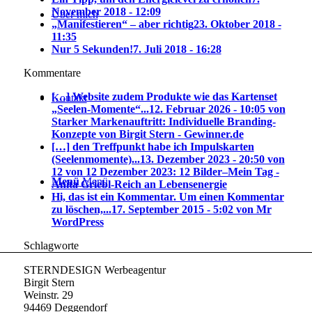
November 2018 - 12:09
Über mich
„Manifestieren“ – aber richtig
23. Oktober 2018 -
11:35
Nur 5 Sekunden!
7. Juli 2018 - 16:28
Kommentare
[…] Website zudem Produkte wie das Kartenset
Kontakt
„Seelen-Momente“...
12. Februar 2026 - 10:05 von
Starker Markenauftritt: Individuelle Branding-
Konzepte von Birgit Stern - Gewinner.de
[…] den Treffpunkt habe ich Impulskarten
(Seelenmomente)...
13. Dezember 2023 - 20:50 von
12 von 12 Dezember 2023: 12 Bilder–Mein Tag -
Menü
Menü
Anita Griebl-Reich an Lebensenergie
Hi, das ist ein Kommentar. Um einen Kommentar
zu löschen,...
17. September 2015 - 5:02 von Mr
WordPress
Schlagworte
STERNDESIGN Werbeagentur
Birgit Stern
Weinstr. 29
94469 Deggendorf